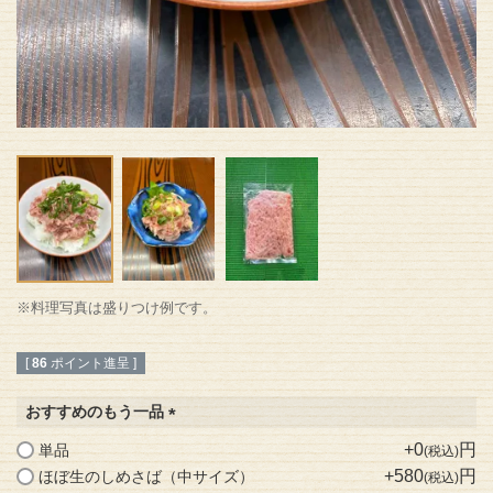
※料理写真は盛りつけ例です。
[
86
ポイント進呈 ]
おすすめのもう一品
(
+
0
単品
税込
必
+
580
ほぼ生のしめさば（中サイズ）
税込
須