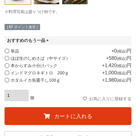
※料理写真は盛りつけ例です。
[
57
ポイント進呈 ]
おすすめのもう一品
(
+
0
単品
税込
必
+
580
ほぼ生のしめさば（中サイズ）
税込
須
+
1,420
本からすみ小分けパック
税込
)
+
1,000
インドマグロネギトロ 200ｇ
税込
+
1,980
ホタルイカ魚醤干し100ｇ
税込
お気に入りに登録する
カートに入れる