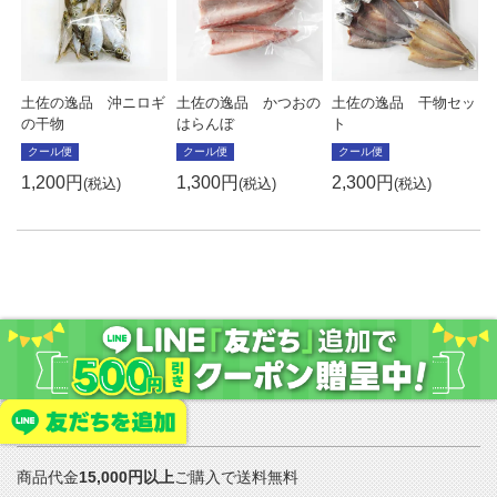
土佐の逸品 沖ニロギ
土佐の逸品 かつおの
土佐の逸品 干物セッ
の干物
はらんぼ
ト
クール便
クール便
クール便
1,200
1,300
2,300
2
税込
税込
税込
送料について
商品代金
15,000円以上
ご購入で送料無料