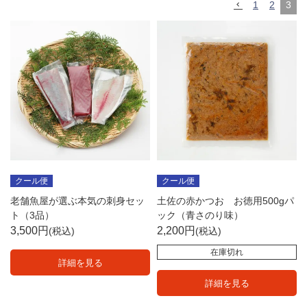
1
2
3
クール便
クール便
老舗魚屋が選ぶ本気の刺身セッ
土佐の赤かつお お徳用500gパ
ト（3品）
ック（青さのり味）
3,500
2,200
税込
税込
在庫切れ
詳細を見る
詳細を見る