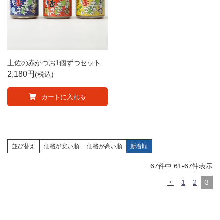
土佐の赤かつお1個ずつセット
2,180
税込
カートに入れる
並び替え
価格が安い順
価格が高い順
新着順
67
件中
61
-
67
件表示
1
2
3