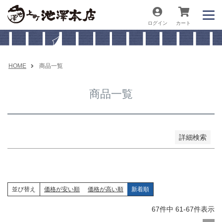
予約商品
ログイン
カート
予約商品のみを表示
並び順
新着順
HOME
商品一覧
価格が安い順
価格が高い順
商品一覧
キーワードヒット順
検索
詳細検索
並び替え
価格が安い順
価格が高い順
新着順
67
件中
61
-
67
件表示